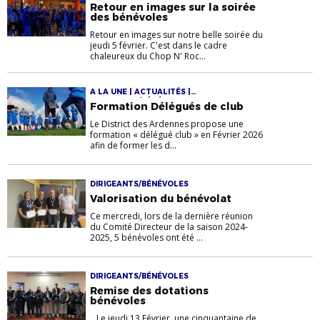
DIRIGEANTS/BÉNÉVOLES | EVÈNEMENTS
Retour en images sur la soirée
des bénévoles
Retour en images sur notre belle soirée du
jeudi 5 février. C'est dans le cadre
chaleureux du Chop N' Roc...
A LA UNE | ACTUALITÉS |
DIRIGEANTS/BÉNÉVOLES
Formation Délégués de club
Le District des Ardennes propose une
formation « délégué club » en Février 2026
afin de former les d...
DIRIGEANTS/BÉNÉVOLES
Valorisation du bénévolat
Ce mercredi, lors de la dernière réunion
du Comité Directeur de la saison 2024-
2025, 5 bénévoles ont été ...
DIRIGEANTS/BÉNÉVOLES
Remise des dotations
bénévoles
Le jeudi 13 Février, une cinquantaine de