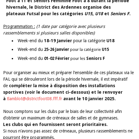
Foot à 11 et Seniors Féminine Foot à 8 durant la période
hivernale, le District des Ardennes organise des
plateaux Futsal pour les catégories
U15
,
U18
et
Seniors F
.
Programmation :
(1 date par catégorie avec plusieurs
rassemblements si plusieurs salles disponibles)
Week-end du
18-19 Janvier
pour la catégorie
U18
Week-end du
25-26 Janvier
pour la catégorie
U15
Week-end du
01-02 Février
pour les
Seniors F
Pour organiser au mieux et préparer l’ensemble de ces plateaux via le
FAL qui se dérouleront lors de la période hivernale, il est impératif
de
compléter la mise à disposition des installations
sportives (voir le document ci-dessous)
et le renvoyer
à
tlamblot@districtfoot08.fff.fr
avant le 10 janvier 2025.
Nous comptons sur les clubs par le biais de leur collectivité afin
d’obtenir un maximum de créneaux de salles et de gymnases.
Les clubs qui en fournissent seront prioritaires.
Si nous n’avons pas assez de créneaux, plusieurs rassemblements ne
pourront être programmés.