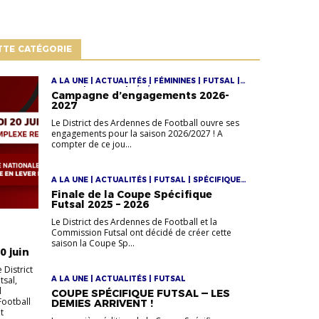
TTE CATÉGORIE
A LA UNE | ACTUALITÉS | FÉMININES | FUTSAL |
JEUNES | SENIORS | VÉTÉRANS
Campagne d’engagements 2026-
2027
Le District des Ardennes de Football ouvre ses
engagements pour la saison 2026/2027 ! A
compter de ce jou...
A LA UNE | ACTUALITÉS | FUTSAL | SPÉCIFIQUE
FUTSAL
Finale de la Coupe Spécifique
Futsal 2025 – 2026
Le District des Ardennes de Football et la
Commission Futsal ont décidé de créer cette
saison la Coupe Sp...
0 juin
 District
tsal,
A LA UNE | ACTUALITÉS | FUTSAL
l
COUPE SPÉCIFIQUE FUTSAL — LES
Football
DEMIES ARRIVENT !
t