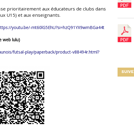
aux U15) et aux enseignants.
https://youtu.be/-mt60lG5EhU?si=hzQ91YX9wmBGa44t
te web lulu)
SUIVE