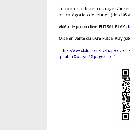
Le contenu de cet ouvrage s’adresse prioritairement aux éducateurs de clubs dans
les
catégories de jeunes (des U6 
Vidéo de promo livre FUTSAL PLAY :
Mise en vente du Livre Futsal Play (si
https://www.lulu.com/fr/shop/olivier-launois/futsal-play/paperback/product-v88494r.html?
q=futsal&page=1&pageSize=4