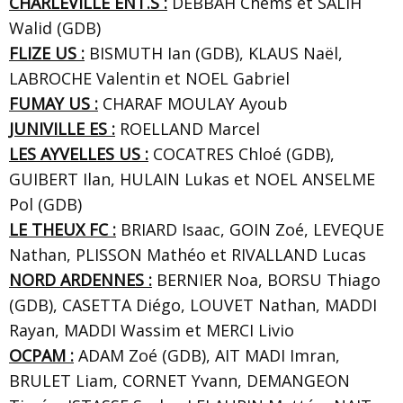
CHARLEVILLE ENT.S :
DEBBAH Chems et SALIH
Walid (GDB)
FLIZE US :
BISMUTH Ian (GDB), KLAUS Naël,
LABROCHE Valentin et NOEL Gabriel
FUMAY US :
CHARAF MOULAY Ayoub
JUNIVILLE ES :
ROELLAND Marcel
LES AYVELLES US :
COCATRES Chloé
(GDB),
GUIBERT Ilan, HULAIN Lukas et NOEL ANSELME
Pol (GDB)
LE THEUX FC :
BRIARD Isaac,
GOIN Zoé
, LEVEQUE
Nathan, PLISSON Mathéo et RIVALLAND Lucas
NORD ARDENNES :
BERNIER Noa, BORSU Thiago
(GDB), CASETTA Diégo, LOUVET Nathan, MADDI
Rayan, MADDI Wassim et MERCI Livio
OCPAM :
ADAM Zoé
(GDB), AIT MADI Imran,
BRULET Liam, CORNET Yvann, DEMANGEON