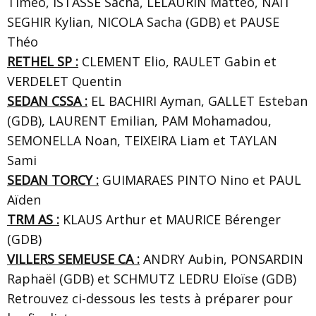
Timéo, ISTASSE Sacha, LELAURIN Mattéo, NAIT
SEGHIR Kylian, NICOLA Sacha (GDB) et PAUSE
Théo
RETHEL SP :
CLEMENT Elio, RAULET Gabin et
VERDELET Quentin
SEDAN CSSA :
EL BACHIRI Ayman, GALLET Esteban
(GDB), LAURENT Emilian, PAM Mohamadou,
SEMONELLA Noan, TEIXEIRA Liam et TAYLAN
Sami
SEDAN TORCY :
GUIMARAES PINTO Nino et PAUL
Aïden
TRM AS :
KLAUS Arthur et MAURICE Bérenger
(GDB)
VILLERS SEMEUSE CA :
ANDRY Aubin, PONSARDIN
Raphaël (GDB) et
SCHMUTZ LEDRU Eloïse
(GDB)
Retrouvez ci-dessous les tests à préparer pour