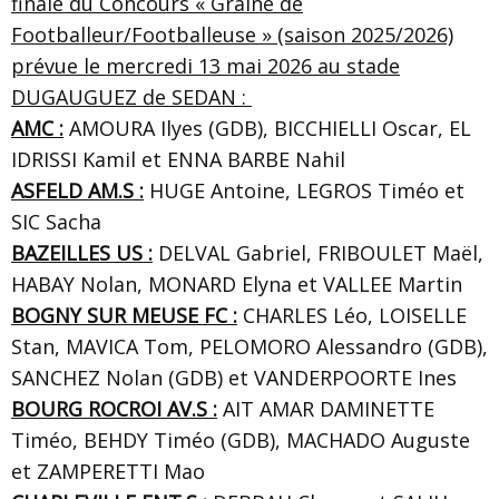
finale du Concours « Graine de
Footballeur/Footballeuse » (saison 2025/2026)
prévue le mercredi 13 mai 2026 au stade
DUGAUGUEZ de SEDAN :
AMC :
AMOURA Ilyes (GDB), BICCHIELLI Oscar, EL
IDRISSI Kamil et ENNA BARBE Nahil
ASFELD AM.S :
HUGE Antoine, LEGROS Timéo et
SIC Sacha
BAZEILLES US :
DELVAL Gabriel, FRIBOULET Maël,
HABAY Nolan,
MONARD Elyna
et VALLEE Martin
BOGNY SUR MEUSE FC :
CHARLES Léo, LOISELLE
Stan, MAVICA Tom, PELOMORO Alessandro (GDB),
SANCHEZ Nolan (GDB) et
VANDERPOORTE Ines
BOURG ROCROI AV.S :
AIT AMAR DAMINETTE
Timéo, BEHDY Timéo (GDB), MACHADO Auguste
et ZAMPERETTI Mao